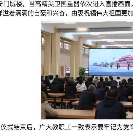
安门城楼，当高精尖卫国重器依次进入直播画面
洋溢着满满的自豪和兴奋，由衷祝福伟大
祖国更
仪式结束后，广大教职工一致表示要牢记为党