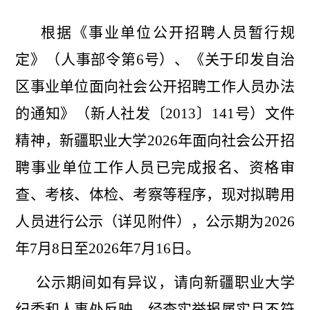
根据《事业单位公开招聘人员暂行规
定》（人事部令
第
6
号）、《关于印发自治
区事业单位面向社会公开招聘工作人员办法
的通知》（新人社发〔
2013
〕
141
号）文件
精神
，新疆职业大学
202
6
年面向社会公开招
聘
事业单位工作人员
已完成报名、资格审
查、考核、体检
、考察等程序，现对拟聘用
人员进行公示（详见附件），公示期为
202
6
年
7
月
8
日至
202
6
年
7
月
16
日。
公示期间如有异议，请向新疆职业大学
纪委和人事处反映，经查实举报属实且不符